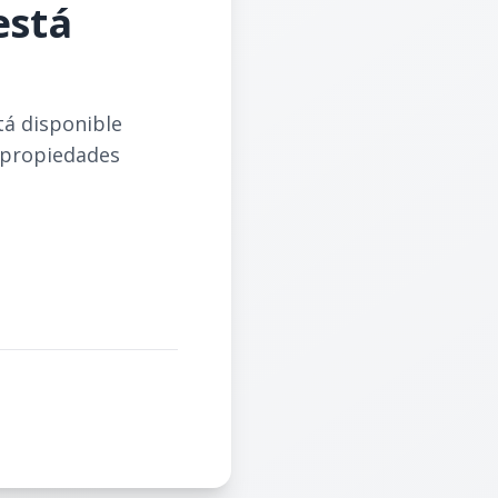
está
tá disponible
 propiedades