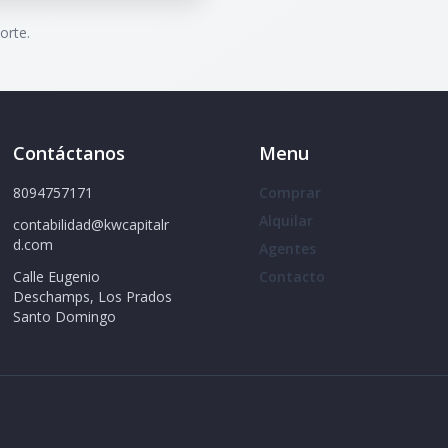
orte.
Contáctanos
Menu
8094757171
Comprar
Alquilar
contabilidad@kwcapitalr
d.com
Agentes
Calle Eugenio
Contacto
Deschamps, Los Prados
Santo Domingo