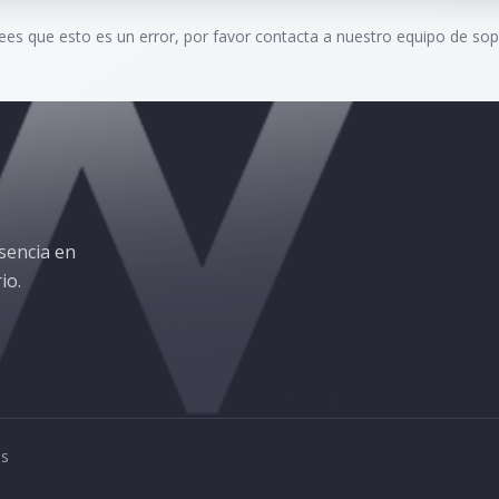
rees que esto es un error, por favor contacta a nuestro equipo de sop
sencia en
io.
os