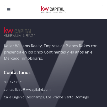
Toggle navigation menu
Toggl
Keller Williams Realty, Empresa de Bienes Raíces con
presencia en los cinco Continentes y 40 años en el
Mercado Inmobiliario.
Contáctanos
8094757171
contabilidad@kwcapitalrd.com
Calle Eugenio Deschamps, Los Prados Santo Domingo