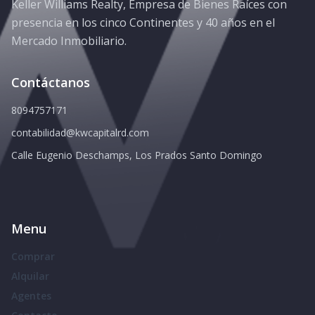
Keller Williams Realty, Empresa de Bienes Raíces con
presencia en los cinco Continentes y 40 años en el
Mercado Inmobiliario.
Contáctanos
8094757171
contabilidad@kwcapitalrd.com
Calle Eugenio Deschamps, Los Prados Santo Domingo
Menu
Comprar
Alquilar
Agentes