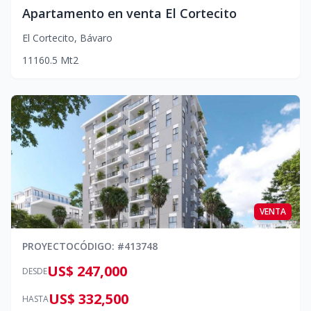
Apartamento en venta El Cortecito
El Cortecito
,
Bávaro
1
1
1
60.5
Mt2
VENTA
PROYECTO
CÓDIGO
: #
413748
US$ 247,000
DESDE
US$ 332,500
HASTA