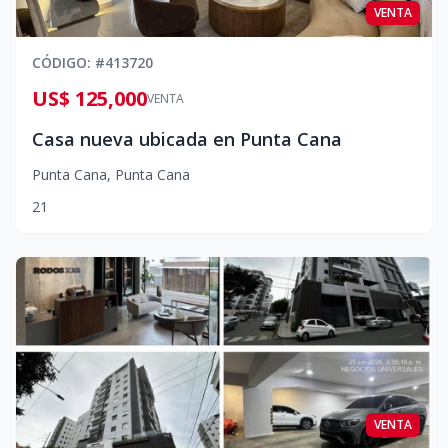
VENTA
CÓDIGO
: #
413720
US$ 125,000
VENTA
Casa nueva ubicada en Punta Cana
Punta Cana
,
Punta Cana
2
1
VENTA