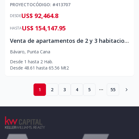
PROYECTO
CÓDIGO
: #
413707
US$ 92,464.8
DESDE
US$ 154,147.95
HASTA
Venta de apartamentos de 2 y 3 habitaciones Punta Cana
Bávaro
,
Punta Cana
Desde
1
hasta
2
Hab.
Desde
48.61
hasta
65.56
Mt2
1
2
3
4
5
55
More pages