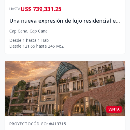
US$ 739,331.25
HASTA
Una nueva expresión de lujo residencial en Cap Cana
Cap Cana
,
Cap Cana
Desde
1
hasta
1
Hab.
Desde
121.65
hasta
246
Mt2
VENTA
PROYECTO
CÓDIGO
: #
413715