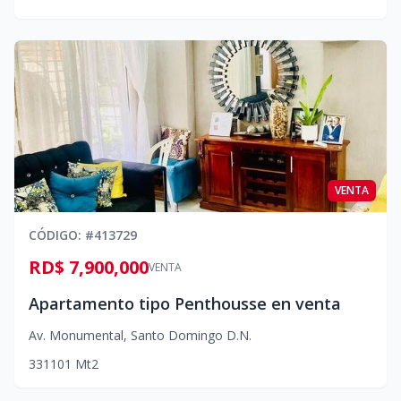
VENTA
CÓDIGO
: #
413729
RD$ 7,900,000
VENTA
Apartamento tipo Penthousse en venta
Av. Monumental
,
Santo Domingo D.N.
3
3
1
101
Mt2