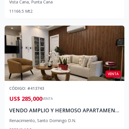
Vista Cana
,
Punta Cana
1
1
1
66.5
Mt2
VENTA
CÓDIGO
: #
413743
US$ 285,000
VENTA
VENDO AMPLIO Y HERMOSO APARTAMENTO EN SECTOR RENACIMIENTO. 2DO PISO CON TERRAZA
Renacimiento
,
Santo Domingo D.N.