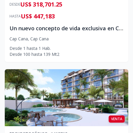
US$ 318,701.25
DESDE
US$ 447,183
HASTA
Un nuevo concepto de vida exclusiva en Cap Cana
Cap Cana
,
Cap Cana
Desde
1
hasta
1
Hab.
Desde
100
hasta
139
Mt2
VENTA