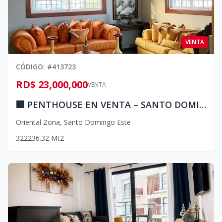
VENTA
CÓDIGO
: #
413723
RD$ 23,000,000
VENTA
🏢 PENTHOUSE EN VENTA – SANTO DOMINGO ESTE
Oriental Zona
,
Santo Domingo Este
3
2
2
236.32
Mt2