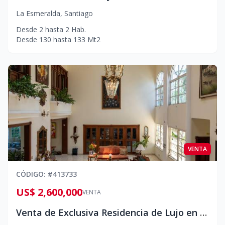
La Esmeralda
,
Santiago
Desde
2
hasta
2
Hab.
Desde
130
hasta
133
Mt2
VENTA
CÓDIGO
: #
413733
US$ 2,600,000
VENTA
Venta de Exclusiva Residencia de Lujo en Santo Domingo Oeste