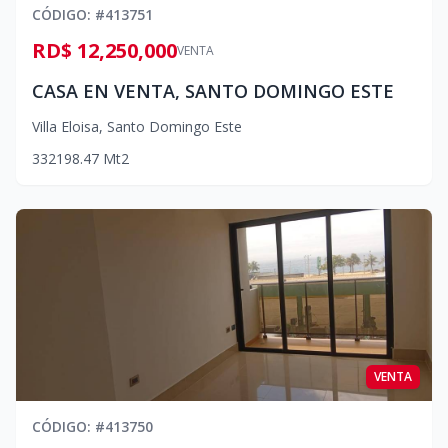
CÓDIGO
: #
413751
RD$ 12,250,000
VENTA
CASA EN VENTA, SANTO DOMINGO ESTE
Villa Eloisa
,
Santo Domingo Este
3
3
2
198.47
Mt2
VENTA
CÓDIGO
: #
413750