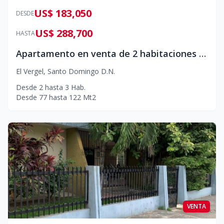
US$ 183,050
DESDE
US$ 288,700
HASTA
Apartamento en venta de 2 habitaciones en El Vergel
El Vergel
,
Santo Domingo D.N.
Desde
2
hasta
3
Hab.
Desde
77
hasta
122
Mt2
VENTA