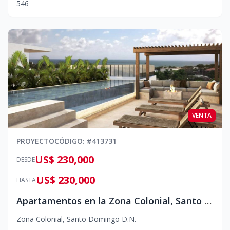
5
4
6
VENTA
PROYECTO
CÓDIGO
: #
413731
US$ 230,000
DESDE
US$ 230,000
HASTA
Apartamentos en la Zona Colonial, Santo Domingo DN
Zona Colonial
,
Santo Domingo D.N.