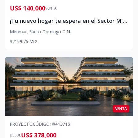
US$ 140,000
VENTA
¡Tu nuevo hogar te espera en el Sector Miramar, Ave. Independencia!
Miramar
,
Santo Domingo D.N.
3
2
1
99.76
Mt2
VENTA
PROYECTO
CÓDIGO
: #
413716
US$ 378,000
DESDE