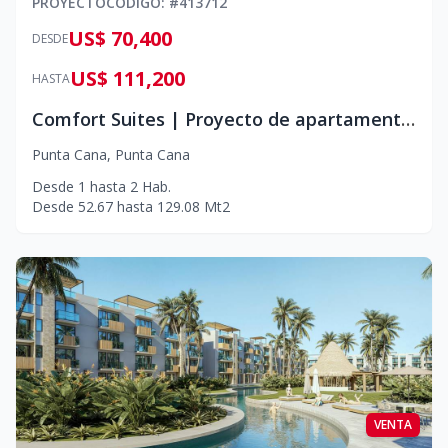
PROYECTO
CÓDIGO
: #
413712
US$ 70,400
DESDE
US$ 111,200
HASTA
Comfort Suites | Proyecto de apartamentos en Punta Cana
Punta Cana
,
Punta Cana
Desde
1
hasta
2
Hab.
Desde
52.67
hasta
129.08
Mt2
VENTA