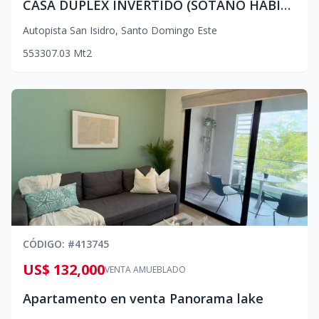
CASA DUPLEX INVERTIDO (SÓTANO HABITABLE)
Autopista San Isidro
,
Santo Domingo Este
5
5
3
307.03
Mt2
CÓDIGO
: #
413745
US$ 132,000
VENTA AMUEBLADO
Apartamento en venta Panorama lake