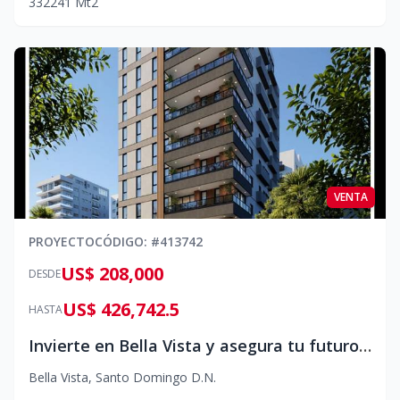
3
3
2
241
Mt2
VENTA
PROYECTO
CÓDIGO
: #
413742
US$ 208,000
DESDE
US$ 426,742.5
HASTA
Invierte en Bella Vista y asegura tu futuro hoy.
Bella Vista
,
Santo Domingo D.N.