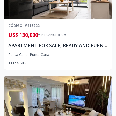
CÓDIGO
: #
413722
US$ 130,000
VENTA AMUEBLADO
APARTMENT FOR SALE, READY AND FURNISHED
Punta Cana
,
Punta Cana
1
1
1
54
Mt2