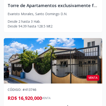
Torre de Apartamentos exclusivamente familiar en Evaristo Morales
Evaristo Morales
,
Santo Domingo D.N.
Desde
2
hasta
3
Hab.
Desde
94.39
hasta
128.5
Mt2
VENTA
CÓDIGO
: #
413746
RD$ 16,920,000
VENTA