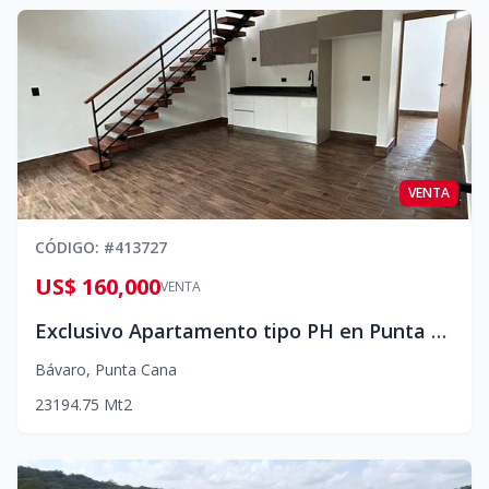
VENTA
CÓDIGO
: #
413727
US$ 160,000
VENTA
Exclusivo Apartamento tipo PH en Punta Cana, con acceso privado a la playa
Bávaro
,
Punta Cana
2
3
1
94.75
Mt2