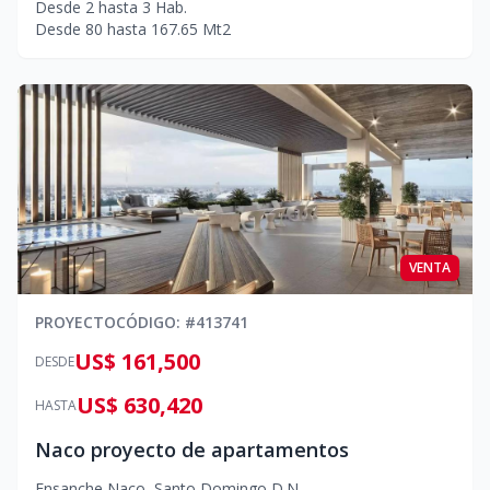
Desde
2
hasta
3
Hab.
Desde
80
hasta
167.65
Mt2
VENTA
PROYECTO
CÓDIGO
: #
413741
US$ 161,500
DESDE
US$ 630,420
HASTA
Naco proyecto de apartamentos
Ensanche Naco
,
Santo Domingo D.N.