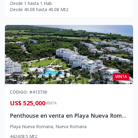
Desde
1
hasta
1
Hab.
Desde
40.08
hasta
40.08
Mt2
VENTA
CÓDIGO
: #
413730
US$ 525,000
VENTA
Penthouse en venta en Playa Nueva Romana
Playa Nueva Romana
,
Nueva Romana
4
4
2
428.5
Mt2