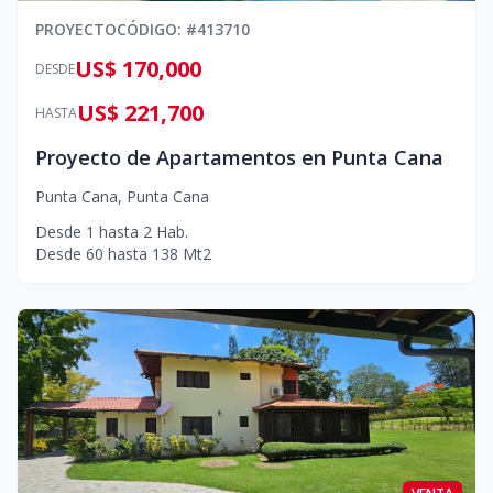
PROYECTO
CÓDIGO
: #
413710
US$ 170,000
DESDE
US$ 221,700
HASTA
Proyecto de Apartamentos en Punta Cana
Punta Cana
,
Punta Cana
Desde
1
hasta
2
Hab.
Desde
60
hasta
138
Mt2