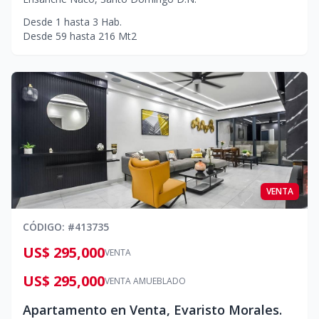
Desde
1
hasta
3
Hab.
Desde
59
hasta
216
Mt2
VENTA
CÓDIGO
: #
413735
US$ 295,000
VENTA
US$ 295,000
VENTA AMUEBLADO
Apartamento en Venta, Evaristo Morales.