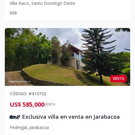
Villa Naco
,
Santo Domingo Oeste
6
6
8
VENTA
CÓDIGO
: #
413732
US$ 585,000
VENTA
🏡🌿 Exclusiva villa en venta en Jarabacoa
Pedregal
,
Jarabacoa