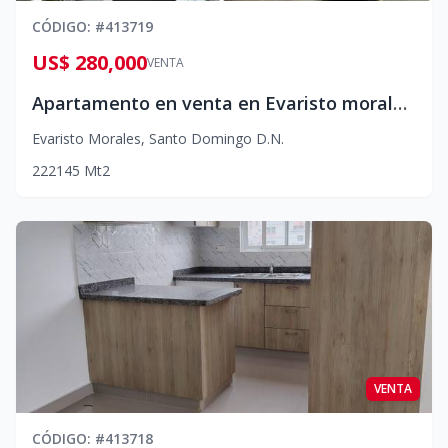
CÓDIGO
: #
413719
US$ 280,000
VENTA
Apartamento en venta en Evaristo morales US$280.000
Evaristo Morales
,
Santo Domingo D.N.
2
2
2
145
Mt2
VENTA
CÓDIGO
: #
413718