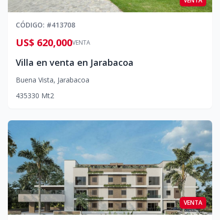
VENTA
CÓDIGO
: #
413708
US$ 620,000
VENTA
Villa en venta en Jarabacoa
Buena Vista
,
Jarabacoa
4
3
5
330
Mt2
VENTA