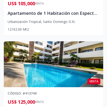
US$ 105,000
VENTA
Apartamento de 1 Habitación con Espectacular Vista al Mar
Urbanización Tropical
,
Santo Domingo D.N.
1
2
1
62.06
Mt2
VENTA
CÓDIGO
: #
413749
US$ 125,000
VENTA