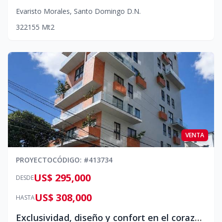
Evaristo Morales
,
Santo Domingo D.N.
3
2
2
155
Mt2
VENTA
PROYECTO
CÓDIGO
: #
413734
US$ 295,000
DESDE
US$ 308,000
HASTA
Exclusividad, diseño y confort en el corazón de La Esmeralda, Santiago.