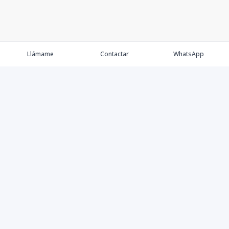
Llámame
Contactar
WhatsApp
Keller Williams Realty, Empresa de Bienes Raíces con
presencia en los cinco Continentes y 40 años en el
Mercado Inmobiliario.
Contáctanos