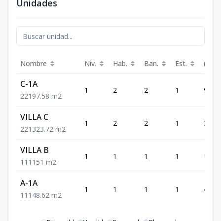
Unidades
Nombre
Niv.
Hab.
Ban.
Est.
m²
C-1A
1
2
2
1
97.58
2
2
1
97.58
m2
VILLA C
1
2
2
1
323.
2
2
1
323.72
m2
VILLA B
1
1
1
1
151
1
1
1
151
m2
A-1A
1
1
1
1
48.62
1
1
1
48.62
m2