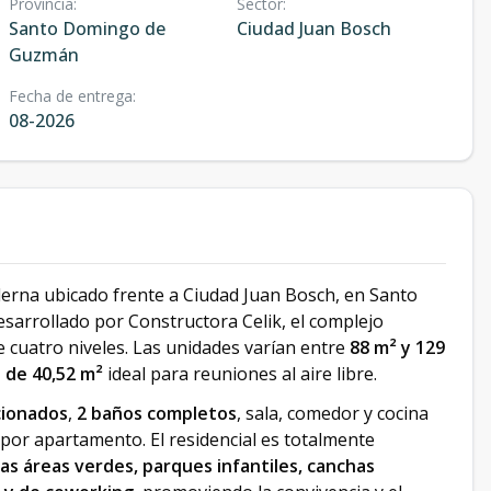
Provincia
:
Sector
:
Santo Domingo de
Ciudad Juan Bosch
Guzmán
Fecha de entrega
:
08-2026
oderna ubicado frente a Ciudad Juan Bosch, en Santo
sarrollado por Constructora Celik, el complejo
e cuatro niveles. Las unidades varían entre
88 m² y 129
a de 40,52 m²
ideal para reuniones al aire libre.
cionados
,
2 baños completos
, sala, comedor y cocina
or apartamento. El residencial es totalmente
ias áreas verdes, parques infantiles, canchas