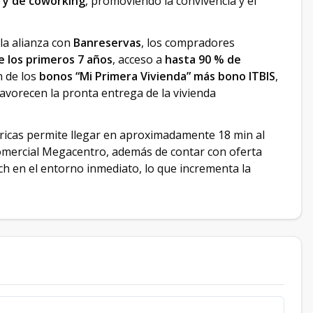
s y de coworking
, promoviendo la convivencia y el
 la alianza con
Banreservas
, los compradores
e los primeros 7 años
, acceso a
hasta 90 % de
n de los
bonos “Mi Primera Vivienda” más bono ITBIS
,
favorecen la pronta entrega de la vivienda
éricas permite llegar en aproximadamente 18 min al
omercial Megacentro, además de contar con oferta
ch en el entorno inmediato, lo que incrementa la