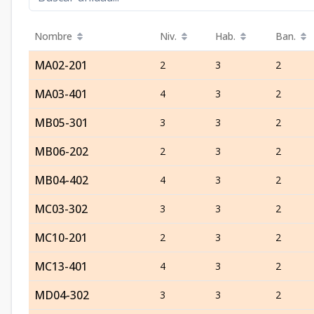
Nombre
Niv.
Hab.
Ban.
MA02-201
2
3
2
MA03-401
4
3
2
MB05-301
3
3
2
MB06-202
2
3
2
MB04-402
4
3
2
MC03-302
3
3
2
MC10-201
2
3
2
MC13-401
4
3
2
MD04-302
3
3
2