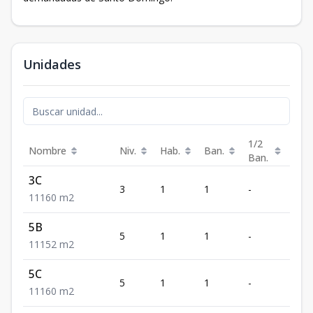
Unidades
1/2
Nombre
Niv.
Hab.
Ban.
Est.
Ban.
3C
3
1
1
-
1
1
1
1
60
m2
5B
5
1
1
-
1
1
1
1
52
m2
5C
5
1
1
-
1
1
1
1
60
m2