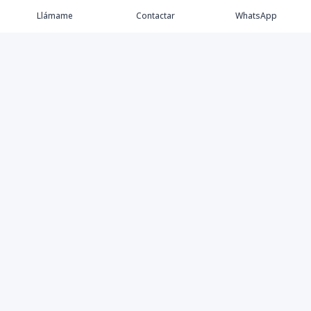
Llámame
Contactar
WhatsApp
Keller Williams Realty, Empresa de Bienes Raíces con
presencia en los cinco Continentes y 40 años en el
Mercado Inmobiliario.
Contáctanos
8094757171
contabilidad@kwcapitalrd.com