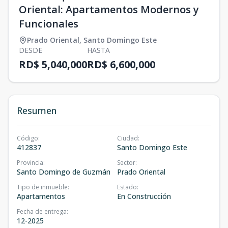
Oriental: Apartamentos Modernos y
Funcionales
Prado Oriental
,
Santo Domingo Este
DESDE
HASTA
RD$ 5,040,000
RD$ 6,600,000
Resumen
Código
:
Ciudad
:
412837
Santo Domingo Este
Provincia
:
Sector
:
Santo Domingo de Guzmán
Prado Oriental
Tipo de inmueble
:
Estado
:
Apartamentos
En Construcción
Fecha de entrega
:
12-2025