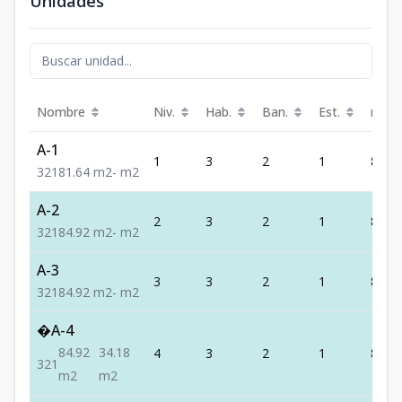
Unidades
Nombre
Niv.
Hab.
Ban.
Est.
m²
A-1
1
3
2
1
81.64
3
2
1
81.64
m2
-
m2
A-2
2
3
2
1
84.92
3
2
1
84.92
m2
-
m2
A-3
3
3
2
1
84.92
3
2
1
84.92
m2
-
m2
�A-4
84.92
34.18
4
3
2
1
84.92
3
2
1
m2
m2