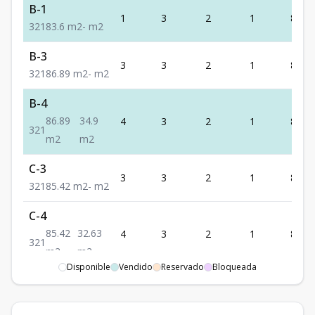
B-1
1
3
2
1
83.6
3
2
1
83.6
m2
-
m2
B-3
3
3
2
1
86.89
3
2
1
86.89
m2
-
m2
B-4
86.89
34.9
4
3
2
1
86.89
3
2
1
m2
m2
C-3
3
3
2
1
85.42
3
2
1
85.42
m2
-
m2
C-4
85.42
32.63
4
3
2
1
85.42
3
2
1
m2
m2
Disponible
Vendido
Reservado
Bloqueada
D-2
2
2
2
1
73.6
2
2
1
73.6
m2
-
m2