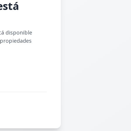
está
tá disponible
 propiedades