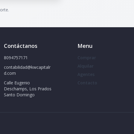
orte.
Contáctanos
Menu
8094757171
Comprar
Alquilar
contabilidad@kwcapitalr
d.com
Agentes
Calle Eugenio
Contacto
Deschamps, Los Prados
Santo Domingo