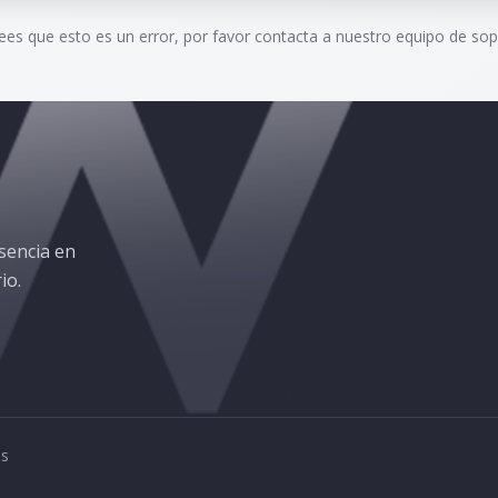
rees que esto es un error, por favor contacta a nuestro equipo de sop
sencia en
io.
os