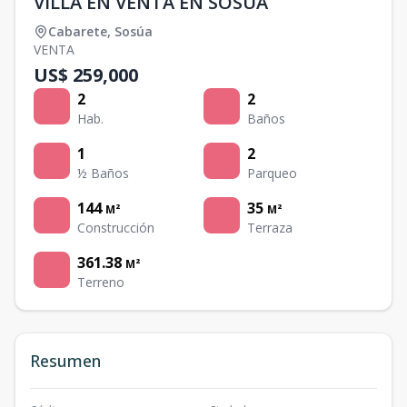
VILLA EN VENTA EN SOSUA
Cabarete
,
Sosúa
VENTA
US$ 259,000
2
2
Hab.
Baños
1
2
½ Baños
Parqueo
144
35
M²
M²
Construcción
Terraza
361.38
M²
Terreno
Resumen