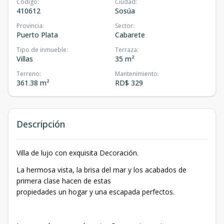
Código
:
Ciudad
:
410612
Sosúa
Provincia
:
Sector
:
Puerto Plata
Cabarete
Tipo de inmueble
:
Terraza
:
Villas
35 m²
Terreno
:
Mantenimiento
:
361.38 m²
RD$ 329
Descripción
Villa de lujo con exquisita Decoración.
La hermosa vista, la brisa del mar y los acabados de
primera clase hacen de estas
propiedades un hogar y una escapada perfectos.