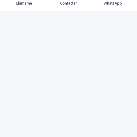
Llámame
Contactar
WhatsApp
Keller Williams Realty, Empresa de Bienes Raíces con
presencia en los cinco Continentes y 40 años en el
Mercado Inmobiliario.
Contáctanos
8094757171
contabilidad@kwcapitalrd.com
Calle Eugenio Deschamps, Los Prados Santo Domingo