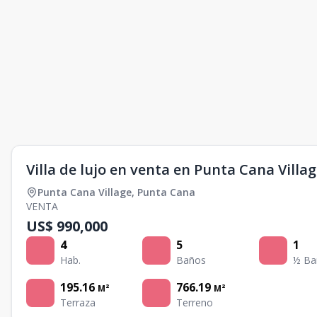
Villa de lujo en venta en Punta Cana Villa
Punta Cana Village
,
Punta Cana
VENTA
US$ 990,000
4
5
1
Hab.
Baños
½ Ba
195.16
766.19
M²
M²
Terraza
Terreno