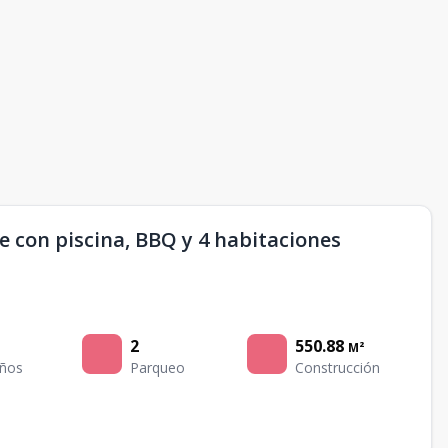
ge con piscina, BBQ y 4 habitaciones
2
550.88
M²
ños
Parqueo
Construcción