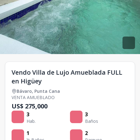
Vendo Villa de Lujo Amueblada FULL
en Higüey
Bávaro
,
Punta Cana
VENTA AMUEBLADO
US$ 275,000
3
3
Hab.
Baños
1
2
½ Baños
Parqueo