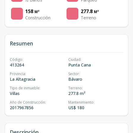
158
277.8
M²
M²
Construcción
Terreno
Resumen
Código
:
Ciudad
:
413264
Punta Cana
Provincia
:
Sector
:
La Altagracia
Bávaro
Tipo de inmueble
:
Terreno
:
Villas
277.8 m²
Año de Construcción
:
Mantenimiento
:
2017967856
US$ 180
Descripción