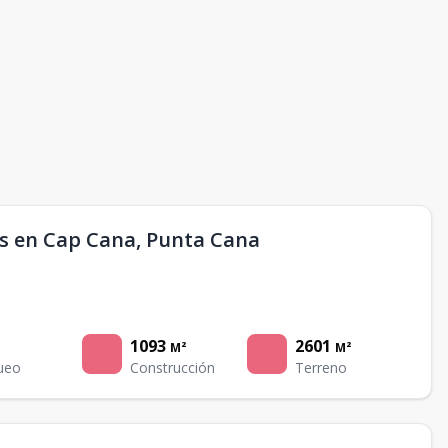
es en Cap Cana, Punta Cana
1093
2601
M²
M²
ueo
Construcción
Terreno