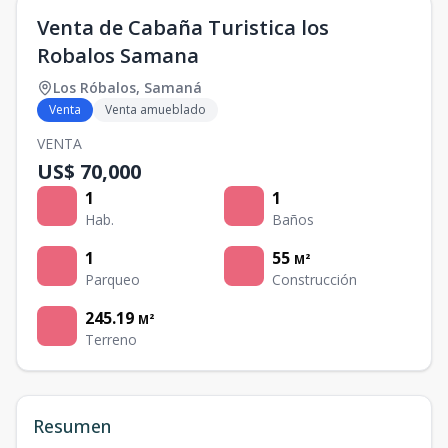
Venta de Cabaña Turistica los
Robalos Samana
Los Róbalos
,
Samaná
Venta
Venta amueblado
VENTA
US$ 70,000
1
1
Hab.
Baños
1
55
M²
Parqueo
Construcción
245.19
M²
Terreno
Resumen