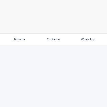
Llámame
Contactar
WhatsApp
Keller Williams Realty, Empresa de Bienes Raíces con
presencia en los cinco Continentes y 40 años en el
Mercado Inmobiliario.