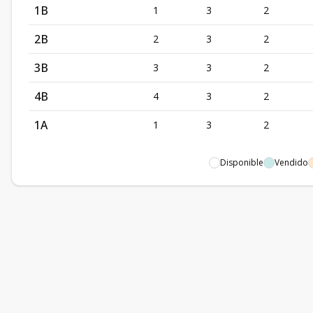
1B
1
3
2
2B
2
3
2
3B
3
3
2
4B
4
3
2
1A
1
3
2
Disponible
Vendido