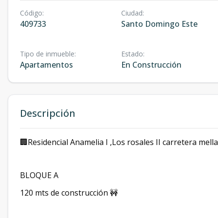
Código
:
Ciudad
:
409733
Santo Domingo Este
Tipo de inmueble
:
Estado
:
Apartamentos
En Construcción
Descripción
🏢Residencial Anamelia I ,Los rosales II carretera mella
BLOQUE A
120 mts de construcción 🚧