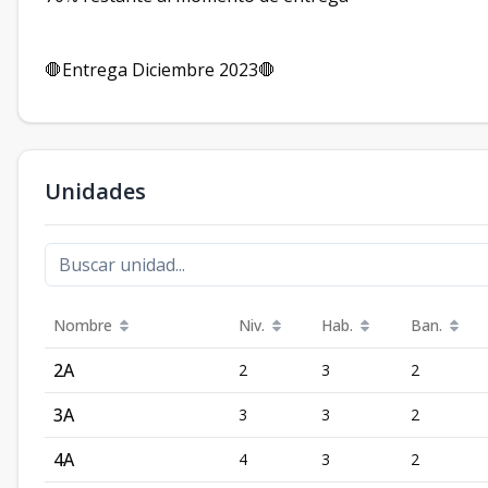
🛑Entrega Diciembre 2023🛑
Unidades
Nombre
Niv.
Hab.
Ban.
2A
2
3
2
3A
3
3
2
4A
4
3
2