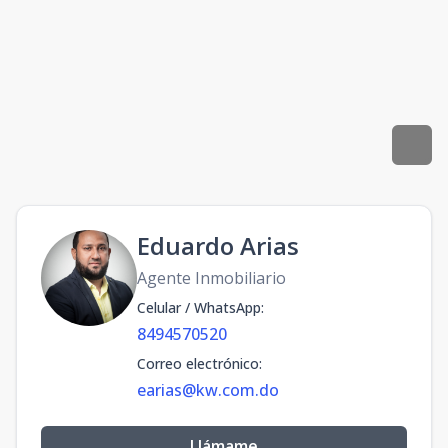
Eduardo Arias
Agente Inmobiliario
Celular / WhatsApp
:
8494570520
Correo electrónico
:
earias@kw.com.do
Llámame