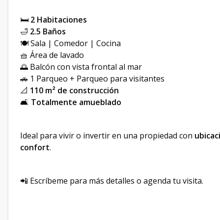
🛏
2 Habitaciones
🛁
2.5 Baños
🍽 Sala | Comedor | Cocina
🧺 Área de lavado
🌅 Balcón con vista frontal al mar
🚗 1 Parqueo + Parqueo para visitantes
📐
110 m² de construcción
🛋
Totalmente amueblado
Ideal para vivir o invertir en una propiedad con
ubicac
confort
.
📲 Escríbeme para más detalles o agenda tu visita.