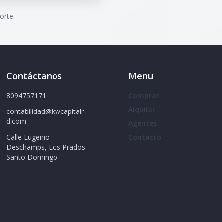
orte.
Contáctanos
Menu
8094757171
Comprar
Alquilar
contabilidad@kwcapitalr
d.com
Agentes
Calle Eugenio
Contacto
Deschamps, Los Prados
Santo Domingo