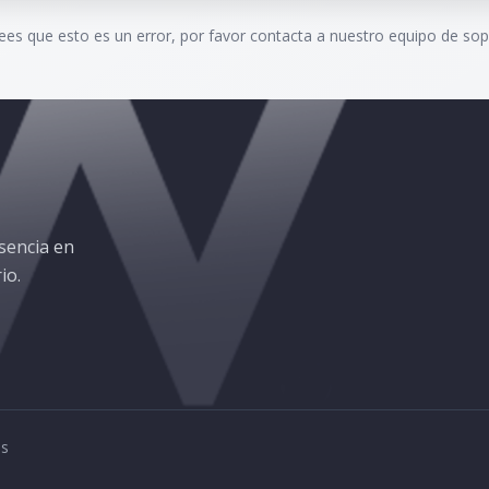
rees que esto es un error, por favor contacta a nuestro equipo de sop
sencia en
io.
os