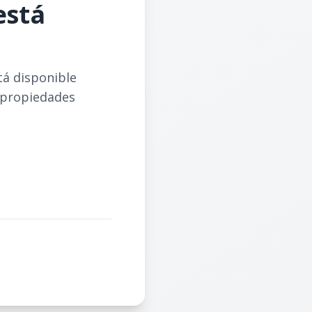
está
tá disponible
 propiedades