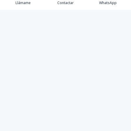
Llámame
Contactar
WhatsApp
Keller Williams Realty, Empresa de Bienes Raíces con
presencia en los cinco Continentes y 40 años en el
Mercado Inmobiliario.
Contáctanos
8094757171
contabilidad@kwcapitalrd.com
Calle Eugenio Deschamps, Los Prados Santo Domingo