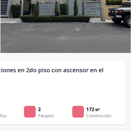
iones en 2do piso con ascensor en el
2
172
M²
ños
Parqueo
Construcción