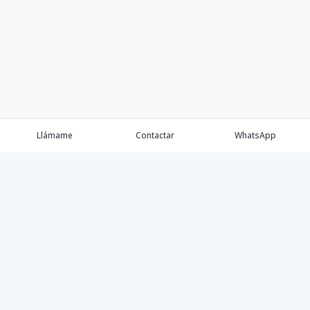
Llámame
Contactar
WhatsApp
Keller Williams Realty, Empresa de Bienes Raíces con
presencia en los cinco Continentes y 40 años en el