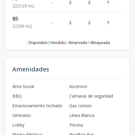
-
2
2
1
2
2
2
2
129
m2
B5
-
2
2
1
2
2
2
2
99
m2
Disponible
Vendido
Reservado
Bloqueada
Amenidades
Área Social
Ascensor
BBQ
Cámaras de seguridad
Estacionamiento techado
Gas común
Gimnasio
Línea Blanca
Lobby
Piscina
Planta Eléctrica
Rooftop Bar