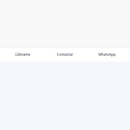
Llámame
Contactar
WhatsApp
Keller Williams Realty, Empresa de Bienes Raíces con
presencia en los cinco Continentes y 40 años en el