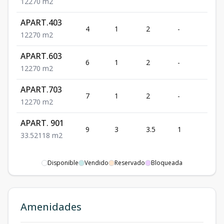
1
2
2
70
m2
APART.403
4
1
2
-
2
1
2
2
70
m2
APART.603
6
1
2
-
2
1
2
2
70
m2
APART.703
7
1
2
-
2
1
2
2
70
m2
APART. 901
9
3
3.5
1
2
3
3.5
2
118
m2
Disponible
Vendido
Reservado
Bloqueada
Amenidades