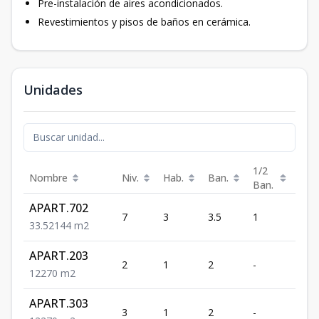
Pre-instalación de aires acondicionados.
Revestimientos y pisos de baños en cerámica.
Unidades
1/2
Nombre
Niv.
Hab.
Ban.
Est.
Ban.
APART.702
7
3
3.5
1
2
3
3.5
2
144
m2
APART.203
2
1
2
-
2
1
2
2
70
m2
APART.303
3
1
2
-
2