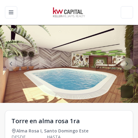
Toggle navigation menu
Toggl
Torre en alma rosa 1ra
Alma Rosa I
,
Santo Domingo Este
DESDE
HASTA