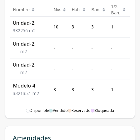
1/2
Nombre
Niv.
Hab.
Ban.
Est.
Ban.
Unidad-2
10
3
3
1
2
3
3
2
256
m2
Unidad-2
-
-
-
-
-
-
-
-
-
m2
Unidad-2
-
-
-
-
-
-
-
-
-
m2
Modelo 4
3
3
3
1
2
3
3
2
135.1
m2
Disponible
Vendido
Reservado
Bloqueada
Amenidades