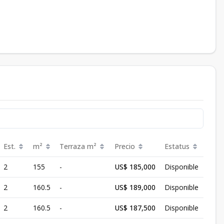
Est.
m²
Terraza
m²
Precio
Estatus
2
155
-
US$ 185,000
Disponible
2
160.5
-
US$ 189,000
Disponible
2
160.5
-
US$ 187,500
Disponible