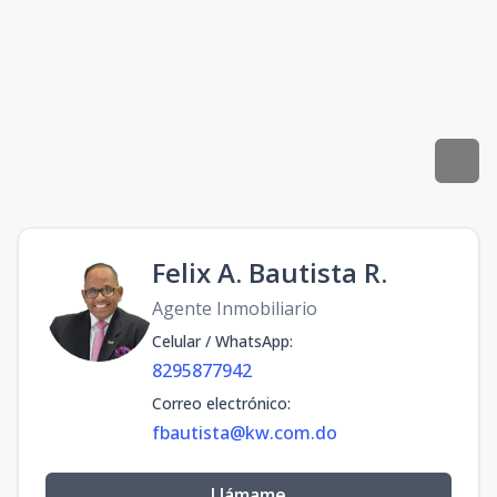
Felix A. Bautista R.
Agente Inmobiliario
Celular / WhatsApp
:
8295877942
Correo electrónico
:
fbautista@kw.com.do
Llámame