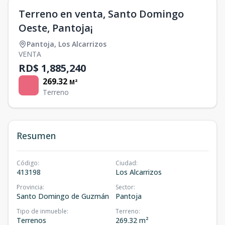
Terreno en venta, Santo Domingo
Oeste, Pantoja¡
Pantoja
,
Los Alcarrizos
VENTA
RD$ 1,885,240
269.32
M²
Terreno
Resumen
Código
:
Ciudad
:
413198
Los Alcarrizos
Provincia
:
Sector
:
Santo Domingo de Guzmán
Pantoja
Tipo de inmueble
:
Terreno
:
Terrenos
269.32 m²