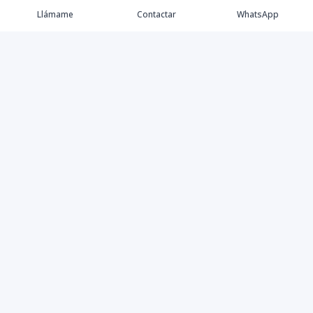
Llámame
Contactar
WhatsApp
Keller Williams Realty, Empresa de Bienes Raíces con
presencia en los cinco Continentes y 40 años en el
Mercado Inmobiliario.
Contáctanos
8094757171
contabilidad@kwcapitalrd.com