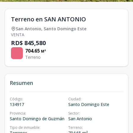
Terreno en SAN ANTONIO
San Antonio
,
Santo Domingo Este
VENTA
RD$ 845,580
704.65
M²
Terreno
Resumen
Código
:
Ciudad
:
134917
Santo Domingo Este
Provincia
:
Sector
:
Santo Domingo de Guzmán
San Antonio
Tipo de inmueble
:
Terreno
:
Terrenos
704.65 m²