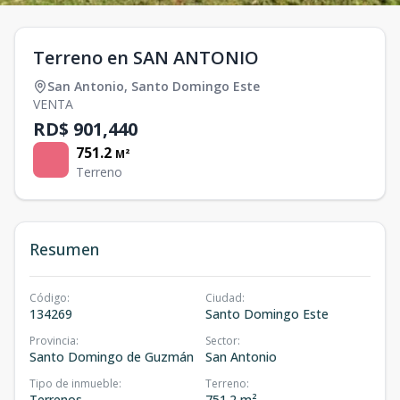
Terreno en SAN ANTONIO
San Antonio
,
Santo Domingo Este
VENTA
RD$ 901,440
751.2
M²
Terreno
Resumen
Código
:
Ciudad
:
134269
Santo Domingo Este
Provincia
:
Sector
:
Santo Domingo de Guzmán
San Antonio
Tipo de inmueble
:
Terreno
:
Terrenos
751.2 m²