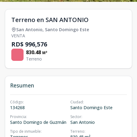
Terreno en SAN ANTONIO
San Antonio
,
Santo Domingo Este
VENTA
RD$ 996,576
830.48
M²
Terreno
Resumen
Código
:
Ciudad
:
134268
Santo Domingo Este
Provincia
:
Sector
:
Santo Domingo de Guzmán
San Antonio
Tipo de inmueble
:
Terreno
:
Terrenos
830.48 m²