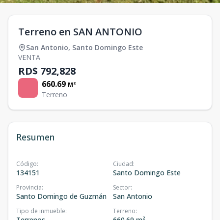
Terreno en SAN ANTONIO
San Antonio
,
Santo Domingo Este
VENTA
RD$ 792,828
660.69
M²
Terreno
Resumen
Código
:
Ciudad
:
134151
Santo Domingo Este
Provincia
:
Sector
:
Santo Domingo de Guzmán
San Antonio
Tipo de inmueble
:
Terreno
:
Terrenos
660.69 m²