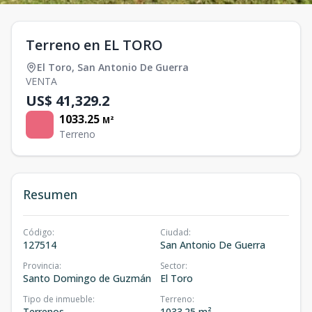
Terreno en EL TORO
El Toro
,
San Antonio De Guerra
VENTA
US$ 41,329.2
1033.25
M²
Terreno
Resumen
Código
:
Ciudad
:
127514
San Antonio De Guerra
Provincia
:
Sector
:
Santo Domingo de Guzmán
El Toro
Tipo de inmueble
:
Terreno
:
Terrenos
1033.25 m²