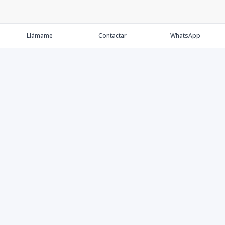
Llámame
Contactar
WhatsApp
Keller Williams Realty, Empresa de Bienes Raíces con
presencia en los cinco Continentes y 40 años en el
Mercado Inmobiliario.
Contáctanos
8094757171