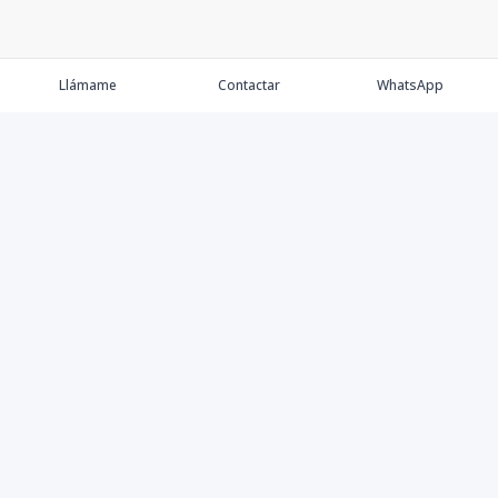
Llámame
Contactar
WhatsApp
Keller Williams Realty, Empresa de Bienes Raíces con
presencia en los cinco Continentes y 40 años en el
Mercado Inmobiliario.
Contáctanos
8094757171