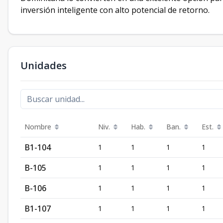
inversión inteligente con alto potencial de retorno.
Unidades
Nombre
Niv.
Hab.
Ban.
Est.
B1-104
1
1
1
1
B-105
1
1
1
1
B-106
1
1
1
1
B1-107
1
1
1
1