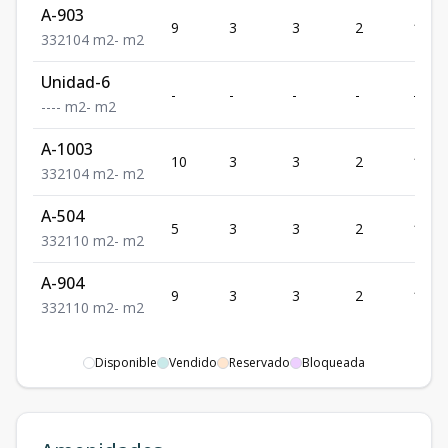
A-903
9
3
3
2
104
3
3
2
104
m2
-
m2
Unidad-6
-
-
-
-
-
-
-
-
-
m2
-
m2
A-1003
10
3
3
2
104
3
3
2
104
m2
-
m2
A-504
5
3
3
2
110
3
3
2
110
m2
-
m2
A-904
9
3
3
2
110
3
3
2
110
m2
-
m2
Disponible
Vendido
Reservado
Bloqueada