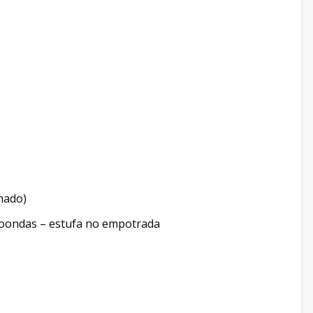
hado)
icroondas – estufa no empotrada