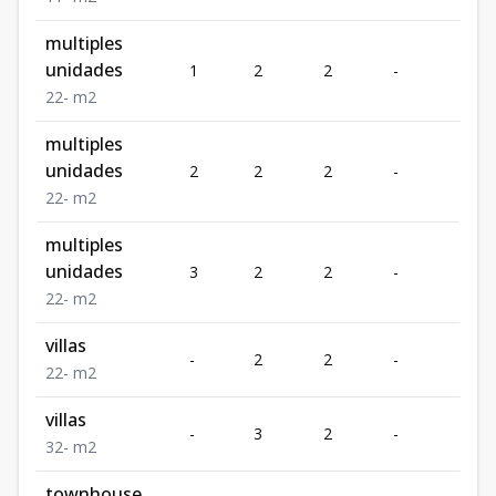
multiples
unidades
1
2
2
-
-
2
2
-
m2
multiples
unidades
2
2
2
-
-
2
2
-
m2
multiples
unidades
3
2
2
-
-
2
2
-
m2
villas
-
2
2
-
-
2
2
-
m2
villas
-
3
2
-
-
3
2
-
m2
townhouse