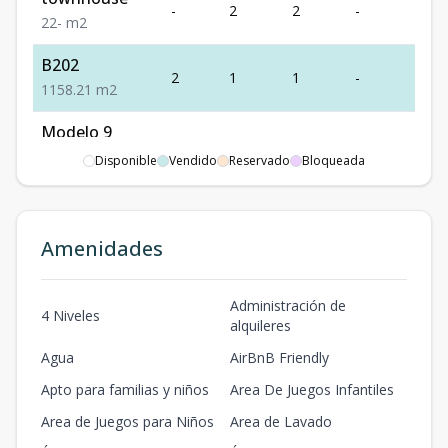
-
2
2
-
-
2
2
-
m2
B202
2
1
1
-
58.2
1
1
58.21
m2
Modelo 9
-
-
-
-
-
-
-
-
m2
Disponible
Vendido
Reservado
Bloqueada
E202
2
2
2
1
94.0
2
2
94.08
m2
Amenidades
Q104
1
1
1
-
-
1
1
-
m2
Administración de
4 Niveles
alquileres
Agua
AirBnB Friendly
Apto para familias y niños
Area De Juegos Infantiles
Area de Juegos para Niños
Area de Lavado