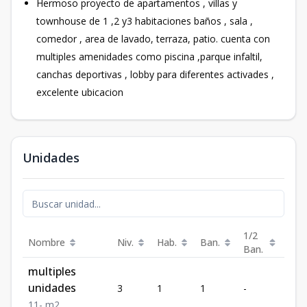
Hermoso proyecto de apartamentos , villas y
townhouse de 1 ,2 y3 habitaciones baños , sala ,
comedor , area de lavado, terraza, patio. cuenta con
multiples amenidades como piscina ,parque infaltil,
canchas deportivas , lobby para diferentes activades ,
excelente ubicacion
Unidades
1/2
Nombre
Niv.
Hab.
Ban.
m²
Ban.
multiples
unidades
3
1
1
-
-
1
1
-
m2