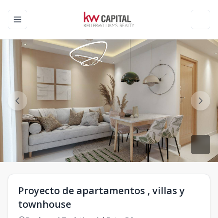
Toggle navigation menu
Toggl
Proyecto de apartamentos , villas y
townhouse