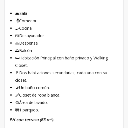
🛋Sala
🪑Comedor
🍳Cocina
🍱Desayunador
🧺Despensa
🌅Balcón
🛏Habitación Principal con baño privado y Walking
Closet.
🚪Dos habitaciones secundarias, cada una con su
closet.
🚽Un baño común.
🩹Closet de ropa blanca.
🧼Área de lavado.
🚧1 parqueo.
PH con terraza (63 m²)
: