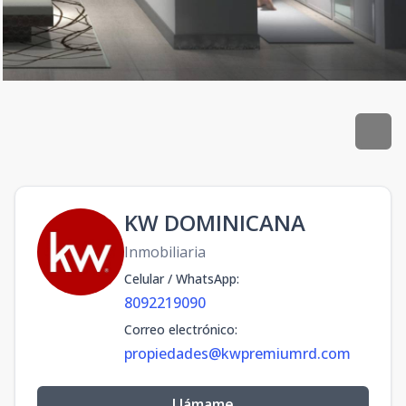
KW DOMINICANA
Inmobiliaria
Celular / WhatsApp
:
8092219090
Correo electrónico
:
propiedades@kwpremiumrd.com
Llámame