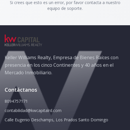
Si crees que esto es un error, por favor contacta a nuestro
equipo de soporte.
Keller Williams Realty, Empresa de Bienes Raíces con
presencia en los cinco Continentes y 40 años en el
Mercado Inmobiliario.
Contáctanos
8094757171
contabilidad@kwcapitalrd.com
Calle Eugenio Deschamps, Los Prados Santo Domingo