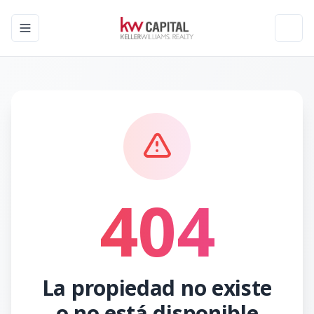
Toggle navigation menu
Toggl
404
La propiedad no existe
o no está disponible