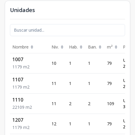
Unidades
Nombre
Niv.
Hab.
Ban.
m²
Preci
1007
US$
10
1
1
79
221,2
1
1
79
m2
1107
US$
11
1
1
79
225,6
1
1
79
m2
1110
US$
11
2
2
109
311,3
2
2
109
m2
1207
US$
12
1
1
79
230,1
1
1
79
m2