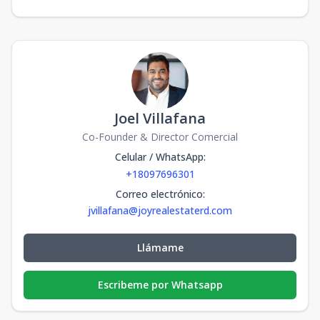
16
2
2
109
355,7
2
2
109
m2
1609
US$
16
1
1
51
187,2
1
1
51
m2
1002
US$
10
2
2
109
305,2
2
2
109
m2
Joel Villafana
Co-Founder & Director Comercial
Celular / WhatsApp
:
+18097696301
Correo electrónico
:
jvillafana@joyrealestaterd.com
Llámame
Escribeme por Whatsapp