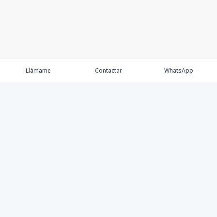
Llámame
Contactar
WhatsApp
Keller Williams Realty, Empresa de Bienes Raíces con
presencia en los cinco Continentes y 40 años en el
Mercado Inmobiliario.