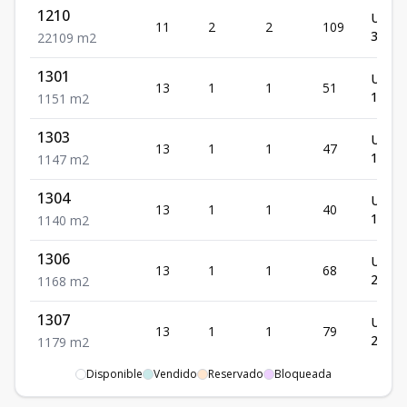
1210
US$
11
2
2
109
317,5
2
2
109
m2
1301
US$
13
1
1
51
173,1
1
1
51
m2
1303
US$
13
1
1
47
159,6
1
1
47
m2
1304
US$
13
1
1
40
135,8
1
1
40
m2
1306
US$
13
1
1
68
202,0
1
1
68
m2
1307
US$
13
1
1
79
234,7
1
1
79
m2
Disponible
Vendido
Reservado
Bloqueada
1504
US$
15
2
2
119
380,8
2
2
119
m2