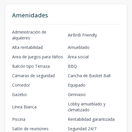
1506
US$
Amenidades
15
2
2
121
387,2
2
2
121
m2
1508
US$
Administración de
15
2
2
109
AirBnB Friendly
348,8
alquileres
2
2
109
m2
Alta rentabilidad
Amueblado
1509
US$
15
1
1
51
Area de Juegos para Niños
Área social
183,6
1
1
51
m2
Balcón tipo Terraza
BBQ
1601
US$
16
1
1
51
Cámaras de seguridad
Cancha de Basket Ball
187,2
1
1
51
m2
Comedor
Equipado
1605
US$
16
1
1
72
Gazebo
Gimnasio
235,0
1
1
72
m2
Lobby amueblado y
Línea Blanca
1606
climatizado
US$
16
2
2
121
394,9
2
2
121
m2
Piscina
Rentabilidad garantizada
Salón de reuniones
Seguridad 24/7
1608
US$