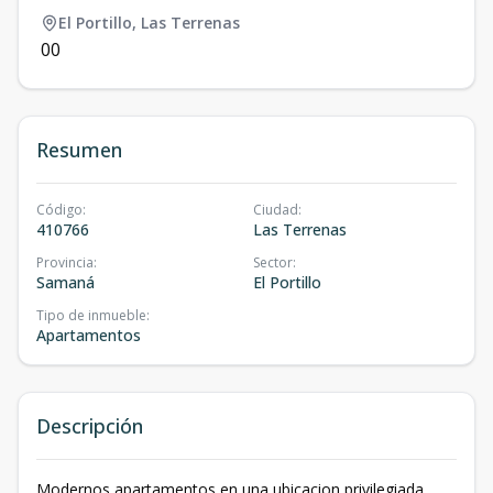
El Portillo
,
Las Terrenas
0
0
Resumen
Código
:
Ciudad
:
410766
Las Terrenas
Provincia
:
Sector
:
Samaná
El Portillo
Tipo de inmueble
:
Apartamentos
Descripción
Modernos apartamentos en una ubicacion privilegiada,