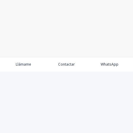
Llámame
Contactar
WhatsApp
Keller Williams Realty, Empresa de Bienes Raíces con