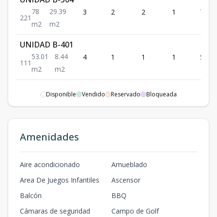
78
29.39
3
2
2
1
78
2
2
1
m2
m2
UNIDAD B-401
53.01
8.44
4
1
1
1
53.01
1
1
1
m2
m2
UNIDAD B-410
Disponible
Vendido
Reservado
Bloqueada
78
50.37
4
1
1
1
78
1
1
1
m2
m2
UNIDAD B-104
Amenidades
78
26.52
1
2
2
1
78
2
2
1
m2
m2
Aire acondicionado
Amueblado
Area De Juegos Infantiles
Ascensor
Balcón
BBQ
Cámaras de seguridad
Campo de Golf