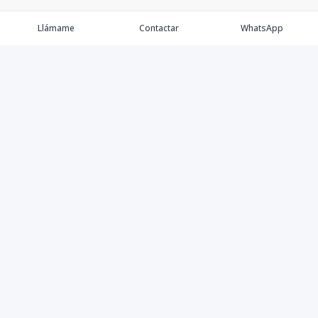
Llámame
Contactar
WhatsApp
Keller Williams Realty, Empresa de Bienes Raíces con
presencia en los cinco Continentes y 40 años en el
Mercado Inmobiliario.
Contáctanos
8094757171
contabilidad@kwcapitalrd.com