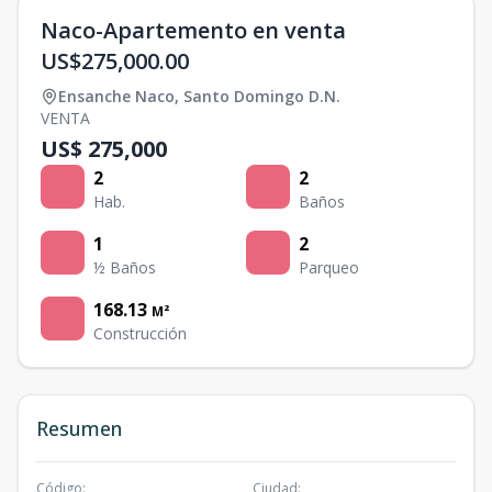
Naco-Apartemento en venta
US$275,000.00
Ensanche Naco
,
Santo Domingo D.N.
VENTA
US$ 275,000
2
2
Hab.
Baños
1
2
½ Baños
Parqueo
168.13
M²
Construcción
Resumen
Código
:
Ciudad
: