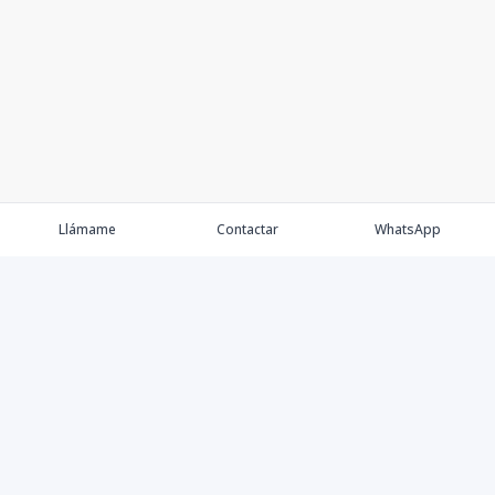
Llámame
Contactar
WhatsApp
Keller Williams Realty, Empresa de Bienes Raíces con