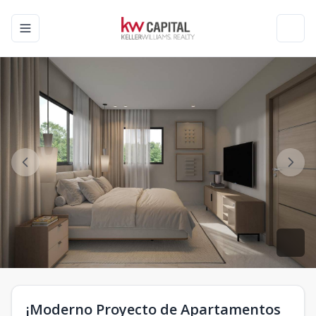
Toggle navigation menu
Toggl
¡Moderno Proyecto de Apartamentos