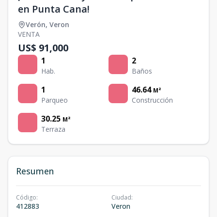
en Punta Cana!
Verón
,
Veron
VENTA
US$ 91,000
1
2
Hab.
Baños
1
46.64
M²
Parqueo
Construcción
30.25
M²
Terraza
Resumen
Código
:
Ciudad
:
412883
Veron