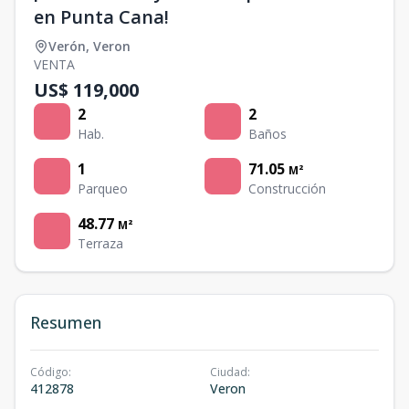
en Punta Cana!
Verón
,
Veron
VENTA
US$ 119,000
2
2
Hab.
Baños
1
71.05
M²
Parqueo
Construcción
48.77
M²
Terraza
Resumen
Código
:
Ciudad
:
412878
Veron