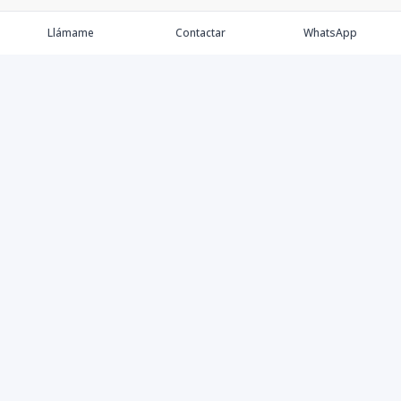
Llámame
Contactar
WhatsApp
Keller Williams Realty, Empresa de Bienes Raíces con
presencia en los cinco Continentes y 40 años en el
Mercado Inmobiliario.
Contáctanos
8094757171
contabilidad@kwcapitalrd.com