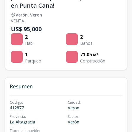
en Punta Cana!
Verón
,
Veron
VENTA
US$ 95,000
2
2
Hab.
Baños
1
71.05
M²
Parqueo
Construcción
Resumen
Código
:
Ciudad
:
412877
Veron
Provincia
:
Sector
:
La Altagracia
Verón
Tipo de inmueble
: