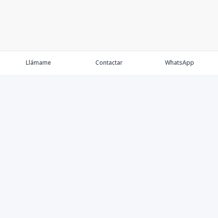
Llámame
Contactar
WhatsApp
Keller Williams Realty, Empresa de Bienes Raíces con
presencia en los cinco Continentes y 40 años en el
Mercado Inmobiliario.