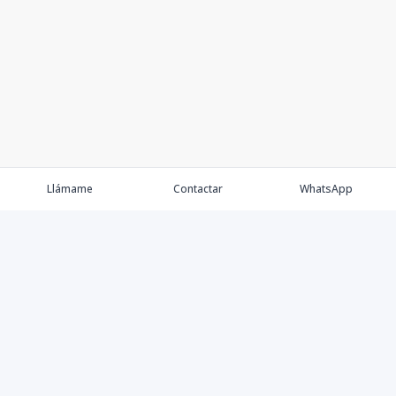
Llámame
Contactar
WhatsApp
Keller Williams Realty, Empresa de Bienes Raíces con