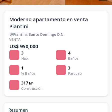
Moderno apartamento en venta
Piantini
Piantini
,
Santo Domingo D.N.
VENTA
US$ 950,000
3
4
Hab.
Baños
1
3
½ Baños
Parqueo
317
M²
Construcción
Resumen