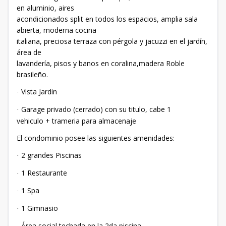
en aluminio, aires
acondicionados split en todos los espacios, amplia sala
abierta, moderna cocina
italiana, preciosa terraza con pérgola y jacuzzi en el jardín,
área de
lavandería, pisos y banos en coralina,madera Roble
brasileño.
Vista Jardin
·
Garage privado (cerrado) con su titulo, cabe 1
·
vehiculo + trameria para almacenaje
El condominio posee las siguientes amenidades:
2 grandes Piscinas
·
1 Restaurante
·
1 Spa
·
1 Gimnasio
·
Área social techada en la 2da piscina