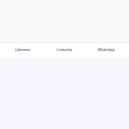
Llámame
Contactar
WhatsApp
Keller Williams Realty, Empresa de Bienes Raíces con
presencia en los cinco Continentes y 40 años en el
Mercado Inmobiliario.