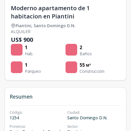
Moderno apartamento de 1
habitacion en Piantini
Piantini
,
Santo Domingo D.N.
ALQUILER
US$ 900
1
2
Hab.
Baños
1
55
M²
Parqueo
Construcción
Resumen
Código
:
Ciudad
:
1254
Santo Domingo D.N.
Provincia
:
Sector
: