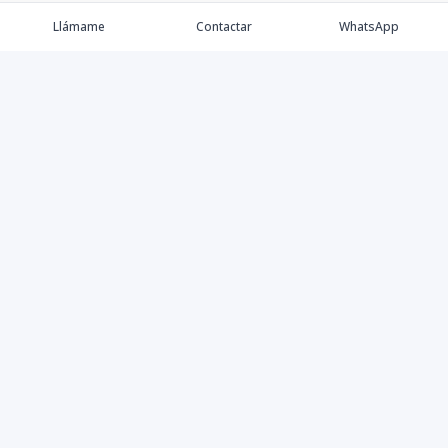
Llámame
Contactar
WhatsApp
Keller Williams Realty, Empresa de Bienes Raíces con
presencia en los cinco Continentes y 40 años en el
Mercado Inmobiliario.
Contáctanos
8094757171
contabilidad@kwcapitalrd.com